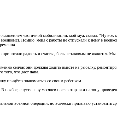
с оглашением частичной мобилизации, мой муж сказал: "Ну все, 
 военкомат. Помню, меня с работы не отпускали к нему в военкома
еременна.
то приносило радость и счастье, больше таковым не является. Мы
именно сейчас они должны ходить вместе на рыбалку, ремонтиро
о того, что даст папа.
ужу придётся знакомиться со своим ребенком.
 В ноябре, спустя пару месяцев после отправки на зону проведе
альной военной операции, но всячески призываю установить ср