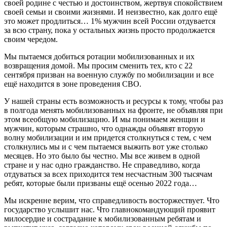
своей родине с честью и достоинством, жертвуя спокойствием
своей семьи и своими жизнями. И неизвестно, как долго ещё
это может продлиться… 1% мужчин всей России отдувается
за всю страну, пока у остальных жизнь просто продолжается
своим чередом.
Мы пытаемся добиться ротации мобилизованных и их
возвращения домой. Мы просим сменить тех, кто с 22
сентября призван на военную службу по мобилизации и все
ещё находится в зоне проведения СВО.
У нашей страны есть возможность и ресурсы к тому, чтобы раз
в полгода менять мобилизованных на фронте, не объявляя при
этом всеобщую мобилизацию. И мы понимаем женщин и
мужчин, которым страшно, что однажды объявят вторую
волну мобилизации и им придется столкнуться с тем, с чем
столкнулись мы и с чем пытаемся выжить вот уже столько
месяцев. Но это было бы честно. Мы все живем в одной
стране и у нас одно гражданство. Не справедливо, когда
отдуваться за всех приходится тем несчастным 300 тысячам
ребят, которые были призваны ещё осенью 2022 года…
Мы искренне верим, что справедливость восторжествует. Что
государство услышит нас. Что главнокомандующий проявит
милосердие и сострадание к мобилизованным ребятам и