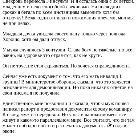
Свекровь перенесла 3 инсульта. И я осталась одна с 3х леткой,
младенцем и недееспособной свекровью. На последних
сроках я бегала по всем инстанциям вымолить хотя-бы
отсрочку! Везде одни отписки и пожимания плечами, мол мы
не при делах.
Младшая дочка увидела своего папу только через полгода.
Хорошо, хотя-бы дали отпуск.
У мужа случилось 3 контузии. Слава богу не тяжёлые, но все
равно, на здоровье это отразится, как не крути.
Он не трус, не стал скрываться. Но хочется справедливости.
Сейчас уже есть документ о том, что его мать инвалид 1
группы! В министерстве обороны, сказали, что это является
основанием для демобилизации. Но пока никаких ответов на
свои письма я не получила.
Единственное, мне позвонили и сказали, чтобы муж пошёл
написал рапорт и предоставил документы своему командиру.
К слову, муж на передовой. Но у нас в данный момент все
живут в каком-то параллельном мире. Все считают, что он там
может свободно пойти и распечатать документы 🙈 сидя в
окопе.