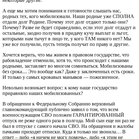
некоторые другие.
А еще мы хотим понимания и готовности слышать нас,
родных тех, кого мобилизовали. Наши родные уже СПОЛНА
отдали долг Родине. Почему этот долг отдают только они?
Почему? Разве не будет справедливо, если этот долг отдадут и
остальные, заодно получив в придачу кучу выплат и льгот,
которыми нам тычут в лицо те, у кого ТАМ никого нет? Мы
уже все получили, пусть теперь получат по праву и другие.
Хочется верить, что мы живем в правовом государстве, что
рабовладение отменили, хотя то, что происходит с нашими
родными, заставляет во многом сомневаться. Мобилизованы
без срока.... Это вообще как? Даже у заключенных есть сроки.
И только у самых кровавых маньяков — пожизненное.
Невольно возникает вопрос: к кому наше государство
приравняло наших мобилизованных?
В обращении к Федеральному Собранию верховный
главнокомандующий публично заявил о том, что всем
военнослужащим СВО положен ГАРАНТИРОВАННЫЙ
отпуск не реже одного раза в полгода. Мой сын еще ни раз не
был в отпуске с самого начала СВО. На обращения и жалобы
пачками приходят отписки. Куда я только ни звонила… В
ответ – либо «я ничем не могу помочь», либо «я этим не