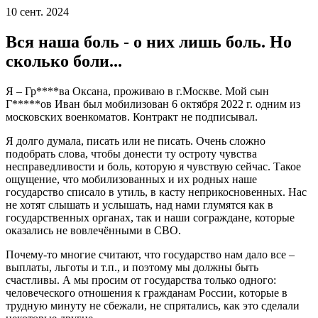
10 сент. 2024
Вся наша боль - о них лишь боль. Но
сколько боли...
Я – Гр****ва Оксана, проживаю в г.Москве. Мой сын
Г*****ов Иван был мобилизован 6 октября 2022 г. одним из
московских военкоматов. Контракт не подписывал.
Я долго думала, писать или не писать. Очень сложно
подобрать слова, чтобы донести ту остроту чувства
несправедливости и боль, которую я чувствую сейчас. Такое
ощущение, что мобилизованных и их родных наше
государство списало в утиль, в касту неприкосновенных. Нас
не хотят слышать и услышать, над нами глумятся как в
государственных органах, так и наши сограждане, которые
оказались не вовлечёнными в СВО.
Почему-то многие считают, что государство нам дало все –
выплаты, льготы и т.п., и поэтому мы должны быть
счастливы. А мы просим от государства только одного:
человеческого отношения к гражданам России, которые в
трудную минуту не сбежали, не спрятались, как это сделали