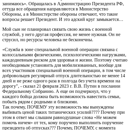
занимаюсь». Обращалась в Администрацию Президента РФ,
оттуда все обращения направляются в Министерство
Обороны, а в Министерстве обороны отвечают, что такие
вопросы решает Президент. И это адский круг замыкается…
Мой сын не планировал связать свою жизнь с военной
службой, у него другая профессия, не менее нужная. Он не
струсил, но ресурсы человека не бесконечны.
«Служба в зоне специальной военной операции связана с
колоссальными физическими, психологическими нагрузками,
каждодневным риском для здоровья и жизни. Поэтому считаю
необходимым установить для мобилизованных, вообще для
всех участников специальной военной операции, в том числе
добровольцев регулярный отпуск длительностью не менее 14
дней и не реже одного раза в полгода без учета времени на
дорогу", - сказал 21 февраля 2023 г. В.В. Путин в послании
Федеральному Собранию. А еще он подчеркнул, что у
каждого бойца должна быть возможность навестить семьи,
побыть рядом с родными и близкими.
Так почему, ПОЧЕМУ эту возможность мы вынуждены
выбивать ценой таких титанических усилий???? Почему при
этом в ответ мы слышим равнодушные слова «Не можем
помочь ничем» от тех, кому поручено выполнить поручение
президента об отпусках??? Почему, ПОЧЕМУ, с момента