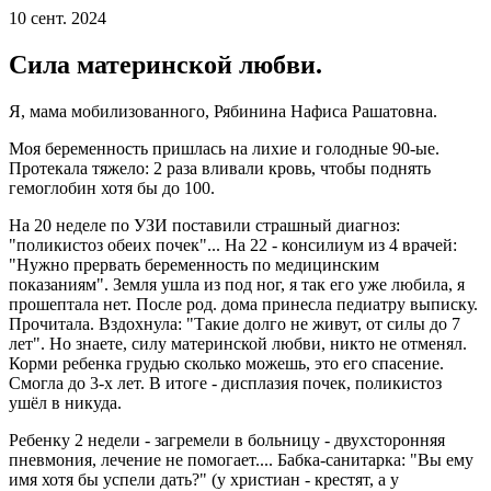
10 сент. 2024
Сила материнской любви.
Я, мама мобилизованного, Рябинина Нафиса Рашатовна.
Моя беременность пришлась на лихие и голодные 90-ые.
Протекала тяжело: 2 раза вливали кровь, чтобы поднять
гемоглобин хотя бы до 100.
На 20 неделе по УЗИ поставили страшный диагноз:
"поликистоз обеих почек"... На 22 - консилиум из 4 врачей:
"Нужно прервать беременность по медицинским
показаниям". Земля ушла из под ног, я так его уже любила, я
прошептала нет. После род. дома принесла педиатру выписку.
Прочитала. Вздохнула: "Такие долго не живут, от силы до 7
лет". Но знаете, силу материнской любви, никто не отменял.
Корми ребенка грудью сколько можешь, это его спасение.
Смогла до 3-х лет. В итоге - дисплазия почек, поликистоз
ушёл в никуда.
Ребенку 2 недели - загремели в больницу - двухсторонняя
пневмония, лечение не помогает.... Бабка-санитарка: "Вы ему
имя хотя бы успели дать?" (у христиан - крестят, а у