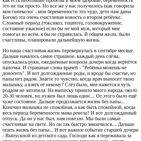
как есть небольшие пробелы в моем здоровье, беременность
это не так просто. Но все же у нас получилось (как говорила
моя гинеколог - мои беременности это чудо, дети нам даны
Богом) эта очень счастливая новость о втором ребёнке.
Сложный период (токсикоз, тошнота, головокружение,
состояние ужасное) если бы не мой муж, который мне
помогал во всём, я бы не справилась. В общем жили, были
счастливы, планировали дальнейшую жизнь.
Но наша счастливая жизнь перевернулась в сентябре месяце.
Дальше началось самое страшное, каждый день слёзы,
опускались руки, ежедневные вопросы дочери когда вернётся
папочка. И страшные слова врачей - "Ребёнка можешь не
доносить". И вот долгожданные роды, и вроде бы счастье, но
папы нет рядом. Знаете то чувство, когда врач выносит твою
малышку, а взять её некому? Слёз было, мне кажется я чуть
роддом не затопила. На выписку пришло много народа, около
20-30 человек, но нужен был лишь один.... От этого было ещё
хуже состояние. Дальше продолжается жизнь без папы...
Конечно малышка не спокойная, а как быть спокойной, когда
весь период беременности мама ревела? И вот долгожданный
отпуск. Да он у нас был, нам повезло. Мы были самые
счастливые на свете. Но он так быстро закончился.... Дальше
опять жизнь без папы... И вот важное событие старшей дочери
- Выпускной из детского сада, Господи как я переживала за