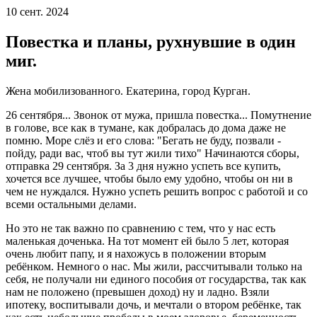
10 сент. 2024
Повестка и планы, рухнувшие в один
миг.
Жена мобилизованного. Екатерина, город Курган.
26 сентября... Звонок от мужа, пришла повестка... Помутнение
в голове, все как в тумане, как добралась до дома даже не
помню. Море слёз и его слова: "Бегать не буду, позвали -
пойду, ради вас, чтоб вы тут жили тихо" Начинаются сборы,
отправка 29 сентября. За 3 дня нужно успеть все купить,
хочется все лучшее, чтобы было ему удобно, чтобы он ни в
чем не нуждался. Нужно успеть решить вопрос с работой и со
всеми остальными делами.
Но это не так важно по сравнению с тем, что у нас есть
маленькая доченька. На тот момент ей было 5 лет, которая
очень любит папу, и я нахожусь в положении вторым
ребёнком. Немного о нас. Мы жили, рассчитывали только на
себя, не получали ни единого пособия от государства, так как
нам не положено (превышен доход) ну и ладно. Взяли
ипотеку, воспитывали дочь, и мечтали о втором ребёнке, так