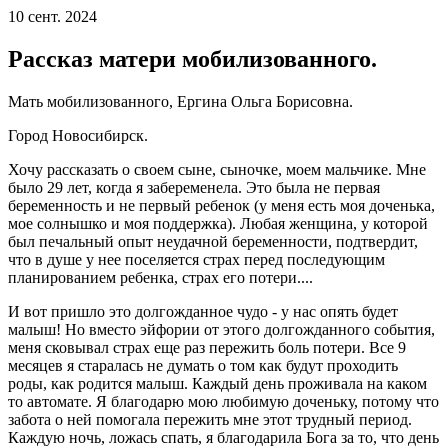
10 сент. 2024
Рассказ матери мобилизованного.
Мать мобилизованного, Ергина Ольга Борисовна.
Город Новосибирск.
Хочу рассказать о своем сыне, сыночке, моем мальчике. Мне
было 29 лет, когда я забеременела. Это была не первая
беременность и не первый ребенок (у меня есть моя доченька,
мое солнышко и моя поддержка). Любая женщина, у которой
был печальный опыт неудачной беременности, подтвердит,
что в душе у нее поселяется страх перед последующим
планированием ребенка, страх его потери....
И вот пришло это долгожданное чудо - у нас опять будет
малыш! Но вместо эйфории от этого долгожданного события,
меня сковывал страх еще раз пережить боль потери. Все 9
месяцев я старалась не думать о том как будут проходить
роды, как родится малыш. Каждый день проживала на каком
то автомате. Я благодарю мою любимую доченьку, потому что
забота о ней помогала пережить мне этот трудный период.
Каждую ночь, ложась спать, я благодарила Бога за то, что день