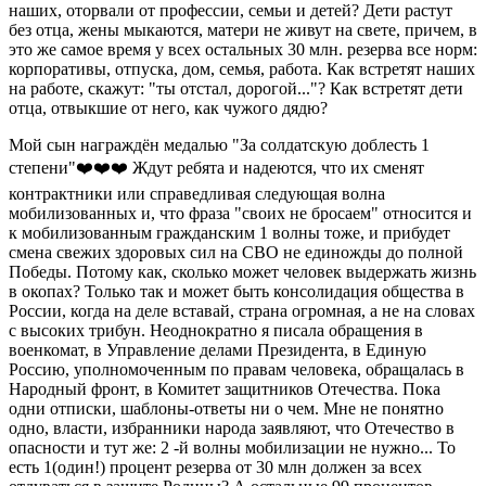
наших, оторвали от профессии, семьи и детей? Дети растут
без отца, жены мыкаются, матери не живут на свете, причем, в
это же самое время у всех остальных 30 млн. резерва все норм:
корпоративы, отпуска, дом, семья, работа. Как встретят наших
на работе, скажут: "ты отстал, дорогой..."? Как встретят дети
отца, отвыкшие от него, как чужого дядю?
Мой сын награждён медалью "За солдатскую доблесть 1
степени"❤️❤️❤️
Ждут ребята и надеются, что их сменят
контрактники или справедливая следующая волна
мобилизованных и, что фраза "своих не бросаем" относится и
к мобилизованным гражданским 1 волны тоже, и прибудет
смена свежих здоровых сил на СВО не единожды до полной
Победы. Потому как, сколько может человек выдержать жизнь
в окопах? Только так и может быть консолидация общества в
России, когда на деле вставай, страна огромная, а не на словах
с высоких трибун. Неоднократно я писала обращения в
военкомат, в Управление делами Президента, в Единую
Россию, уполномоченным по правам человека, обращалась в
Народный фронт, в Комитет защитников Отечества. Пока
одни отписки, шаблоны-ответы ни о чем. Мне не понятно
одно, власти, избранники народа заявляют, что Отечество в
опасности и тут же: 2 -й волны мобилизации не нужно... То
есть 1(один!) процент резерва от 30 млн должен за всех