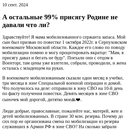
10 сент. 2024
А остальные 99% присягу Родине не
давали что ли?
Здравствуйте! Я мама мобилизованного сержанта запаса. Мой
сын был призван по повестке 1 октября 2022г. в Серпуховском
военкомате Московской области. Каждое его слово по поводу
мобилизации помню и могу процитировать вкратце: "Мам, я
присягу давал и бегать не буду". Поехали они с отцом в
Военторг, там цены уже взлетели, собрали, проводили, и жена
осталась с младенцем на руках.
В военкомате мобилизованным сказали один месяц в учебке,
три месяца в зоне Специальной военной операции и домой.
Что получилось на деле: отправили в зону СВО на 10-й день
по факту получения повестки. Девять месяцев в зоне СВО
сыночек мой дорогой, дитятко мое
🙏❤️.
Люди добрые, православные, пожалейте нас, матерей, жен и
детей мобилизованных. В стране 30 млн. резерва. Почему до
сих пор не организована смена по мобилизации из резерва
служивших в Армии РФ в зоне СВО? На сколько забрали